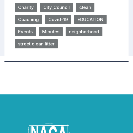
Charity
City_Council
clean
Coaching
Covid-19
EDUCATION
Events
Minutes
neighborhood
street clean litter