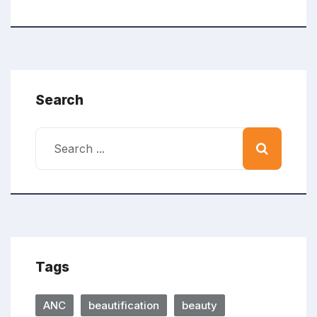
Search
Tags
ANC
beautification
beauty